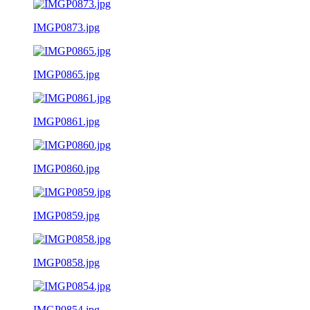
IMGP0873.jpg
IMGP0865.jpg
IMGP0861.jpg
IMGP0860.jpg
IMGP0859.jpg
IMGP0858.jpg
IMGP0854.jpg